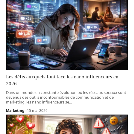
Les défis auxquels font face les nano influenceurs en
2026
Dans un monde en constante évolution où les réseaux sociaux sont
devenus des outils incontournables de communication et de
marketing, les nano influenceurs se
…
Marketing
15 mai 2026