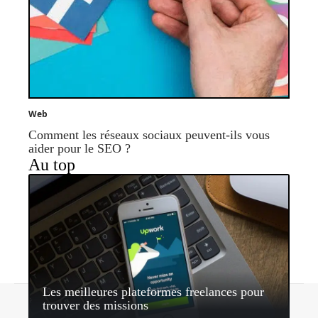
Web
Comment les réseaux sociaux peuvent-ils vous
aider pour le SEO ?
Au top
Les meilleures plateformes freelances pour
Contact
Mentions légales
Sitemap
trouver des missions