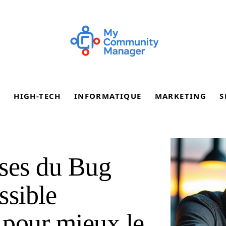
E
HIGH-TECH
INFORMATIQUE
MARKETING
S
uses du Bug
ssible
l pour mieux le