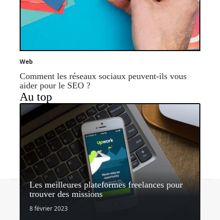
Web
Comment les réseaux sociaux peuvent-ils vous
aider pour le SEO ?
Au top
Les meilleures plateformes freelances pour
Contact
Mentions légales
Sitemap
trouver des missions
© 2026 | mycommunitymanager.be
8 février 2023